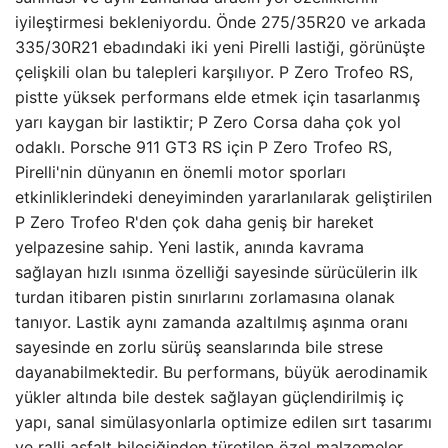
iyileştirmesi bekleniyordu. Önde 275/35R20 ve arkada
335/30R21 ebadındaki iki yeni Pirelli lastiği, görünüşte
çelişkili olan bu talepleri karşılıyor. P Zero Trofeo RS,
pistte yüksek performans elde etmek için tasarlanmış
yarı kaygan bir lastiktir; P Zero Corsa daha çok yol
odaklı. Porsche 911 GT3 RS için P Zero Trofeo RS,
Pirelli'nin dünyanın en önemli motor sporları
etkinliklerindeki deneyiminden yararlanılarak geliştirilen
P Zero Trofeo R'den çok daha geniş bir hareket
yelpazesine sahip. Yeni lastik, anında kavrama
sağlayan hızlı ısınma özelliği sayesinde sürücülerin ilk
turdan itibaren pistin sınırlarını zorlamasına olanak
tanıyor. Lastik aynı zamanda azaltılmış aşınma oranı
sayesinde en zorlu sürüş seanslarında bile strese
dayanabilmektedir. Bu performans, büyük aerodinamik
yükler altında bile destek sağlayan güçlendirilmiş iç
yapı, sanal simülasyonlarla optimize edilen sırt tasarımı
ve ralli asfalt bileşiğinden türetilen özel malzemeler