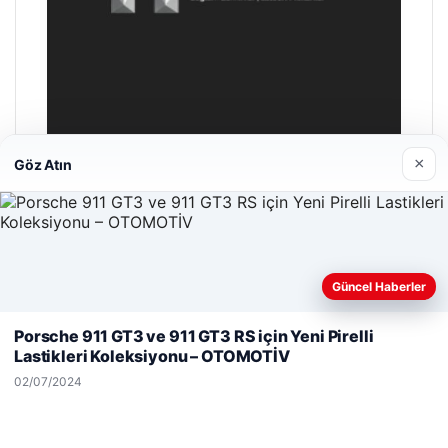
×
Göz Atın
Hastaş Beton
26/05/2026
Güncel Haberler
Web sitemizi nasıl kullandığınızı daha iyi anlayabilmek,
deneyiminizi kişiselleştirmek ve geliştirmek amacıyla çerezler
Porsche 911 GT3 ve 911 GT3 RS için Yeni Pirelli
kullanıyoruz.
Çerez Politikamız
Lastikleri Koleksiyonu – OTOMOTİV
Reddet
Kabul Et
02/07/2024
© 2026 Haber Doğru – Güncel Haberler
Yeminli Tercüme Bürosu
|
Malta Dil Okulu
|
lemagrup.com.tr