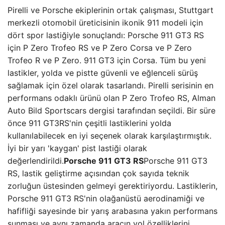
Pirelli ve Porsche ekiplerinin ortak çalışması, Stuttgart
merkezli otomobil üreticisinin ikonik 911 modeli için
dört spor lastiğiyle sonuçlandı: Porsche 911 GT3 RS
için P Zero Trofeo RS ve P Zero Corsa ve P Zero
Trofeo R ve P Zero. 911 GT3 için Corsa. Tüm bu yeni
lastikler, yolda ve pistte güvenli ve eğlenceli sürüş
sağlamak için özel olarak tasarlandı. Pirelli serisinin en
performans odaklı ürünü olan P Zero Trofeo RS, Alman
Auto Bild Sportscars dergisi tarafından seçildi. Bir süre
önce 911 GT3RS'nin çeşitli lastiklerini yolda
kullanılabilecek en iyi seçenek olarak karşılaştırmıştık.
İyi bir yarı 'kaygan' pist lastiği olarak
değerlendirildi.
Porsche 911 GT3 RS
Porsche 911 GT3
RS, lastik geliştirme açısından çok sayıda teknik
zorluğun üstesinden gelmeyi gerektiriyordu. Lastiklerin,
Porsche 911 GT3 RS'nin olağanüstü aerodinamiği ve
hafifliği sayesinde bir yarış arabasına yakın performans
sunması ve aynı zamanda aracın yol özelliklerini